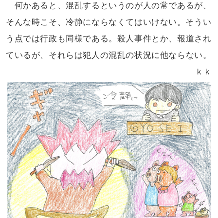
何かあると、混乱するというのが
人の常であるが、
そんな時こそ、冷静
にならなくてはいけない。そうい
う点では
行政も同様である。殺人事件とか、報道
され
ているが、それらは犯人の混乱の
状況に他ならない。
ｋｋ