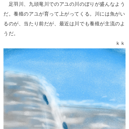
足羽川、九頭竜川でのアユの
川のぼりが盛んなよう
だ。養殖のアユが
育って上がってくる。川には魚がい
る
のが、当たり前だが、最近は川でも
養殖が主流のよ
うだ。
ｋｋ