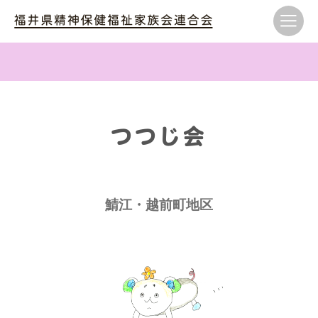
つつじ会
鯖江・越前町地区