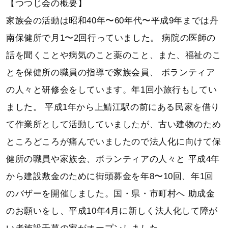
【つつじ会の概要】
家族会の活動は昭和40年〜60年代〜平成9年までは丹
南保健所で月1〜2回行っていました。
病院の医師の
話を聞くことや病気のこと薬のこと、また、福祉のこ
とを保健所の職員の指導で家族会員、
ボランティア
の人々と研修会をしています。年1回小旅行もしてい
ました。
平成1年から上鯖江駅の前にある民家を借り
て作業所として活動していましたが、古い建物のため
ところどころが痛んでいましたので法人化に向けて保
健所の職員や家族会、ボランティアの人々と
平成4年
から建設敷金のために街頭募金を年8〜10回、年1回
のバザーを開催しました。国・県・市町村へ
助成金
のお願いをし、平成10年4月に新しく法人化して障が