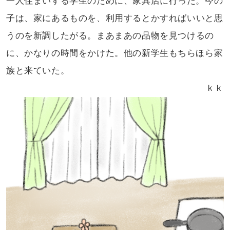
一人住まいする学生の
ために、家具店に行った。今の
子は、
家にあるものを、利用するとかすれば
いいと思
うのを新調したがる。まあまあの
品物を見つけるの
に、かなりの時間を
かけた。他の新学生もちらほら家
族と
来ていた。
ｋｋ