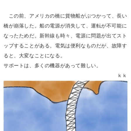
この前、アメリカの橋に貨物船が
ぶつかって、長い
橋が崩落した。船の
電源が消失して、運転が不可能に
なった
ためだ。新幹線も時々、電源に問題が出て
スト
ップすることがある。電気は便利なもの
だが、故障す
ると、大変なことになる。
サポートは、多くの機器があって
難しい。
ｋｋ