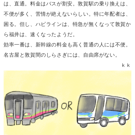
は、直通。料金はバスが
割安。敦賀駅の乗り換えは、
不便が多く、
苦情が絶えないらしい。特に年配者は、
困る。但し、ハピラインは、特急が無くなって
敦賀か
ら福井は、速くなったようだ。
効率一番は、新幹線の料金も高く
普通の人には不便。
名古屋と敦賀間の
しらさぎには、自由席がない。
ｋｋ