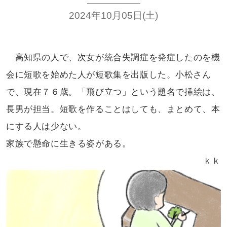
2024年10月05日(土)
高知県の人で、次女が統合失調症を
発症したのを機
会に短歌を始めた人が
短歌集を出版した。小松さん
で、現在
７６歳。「飛び立つ」という題名で
挿絵は、
長男が担当。短歌を作ることは
しても、まとめて、本
にする人は少ない。
家族で懸命に生きる姿がある。
ｋｋ