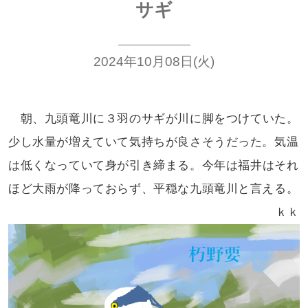
サギ
2024年10月08日(火)
朝、九頭竜川に３羽のサギが川に
脚をつけていた。
少し水量が増えていて
気持ちが良さそうだった。気温
は低く
なっていて身が引き締まる。今年は
福井はそれ
ほど大雨が降っておらず、
平穏な九頭竜川と言える。
ｋｋ