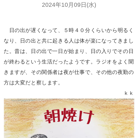
2024年10月09日(水)
日の出が遅くなって、５時４０分くらい
から明るく
なり、日の出と共に起きる人は
体が楽になってきまし
た。昔は、日の出で
一日が始まり、日の入りでその日
が終わると
いう生活だったようです。ラジオをよく
聞
きますが、その関係者は夜が仕事で、
その他の夜勤の
方は大変だと察します。
ｋｋ